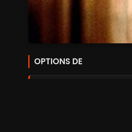
OPTIONS DE
Player 1:
FilmoFlix
Player 2:
Coflix