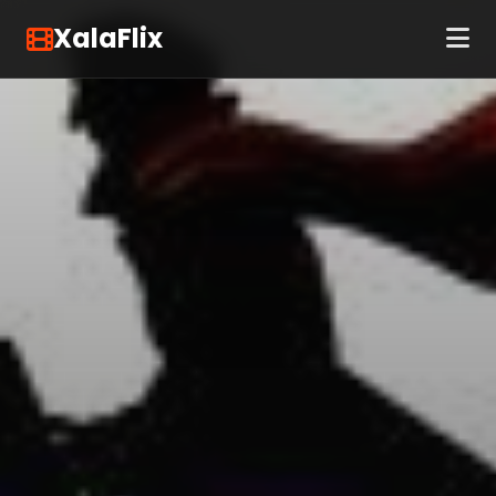
XalaFlix