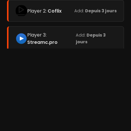
Player 2:
Coflix
Add:
Depuis 3 jours
Player 3:
Add:
Depuis 3
Streamc.pro
jours
Meilleurs films de gangsters (250)
Meilleurs films cultes (1040)
Meilleurs films de mafia italienne (74)
Meilleurs films de mafia (442)
Meilleurs films avec des méchants
emblématiques (252)