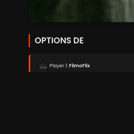
OPTIONS DE
Player 1:
FilmoFlix
Player 2:
Coflix
Player 3:
Streamc.pro