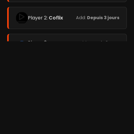
Player 2:
Coflix
Add:
Depuis 3 jours
Player 3:
Add:
Depuis 3
Streamc.pro
jours
Films liés