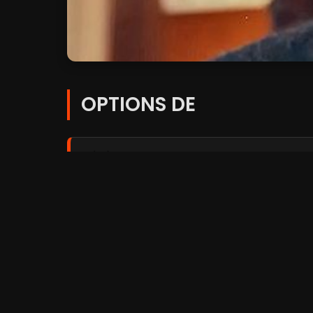
OPTIONS DE
Player 1:
FilmoFlix
Player 2:
Coflix
Player 3:
Streamc.pro