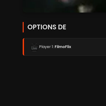
OPTIONS DE
Player 1:
FilmoFlix
Player 2:
Coflix
Player 3:
Streamc.pro