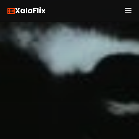
XalaFlix