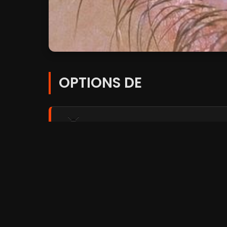
OPTIONS DE
Player 1:
FilmoFlix
Player 2:
Coflix
Player 3:
Streamc.pro