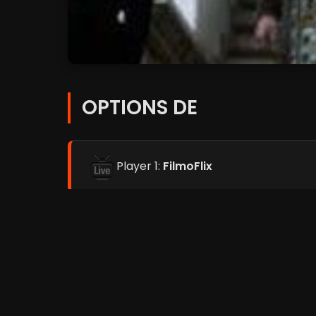
OPTIONS DE
Player 1:
FilmoFlix
Player 2:
Coflix
Player 3:
Streamc.pro