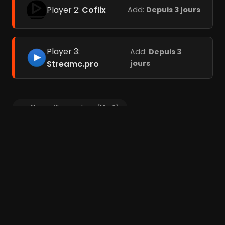
Player 2:
Coflix
Add:
Depuis 3 jours
Player 3:
Add:
Depuis 3
Streamc.pro
jours
Meilleurs films cultes (1040)
Meilleurs films cultes américains (132)
Meilleurs thrillers psychologiques (189)
Films liés