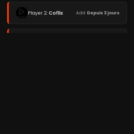
Player 2:
Coflix
Add:
Depuis 3 jours
Player 3:
Add:
Depuis 3
Streamc.pro
jours
Films liés