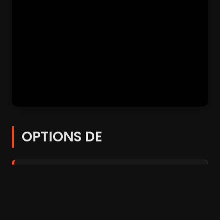
OPTIONS DE
Player 1:
FilmoFlix
Add:
Depuis 3 jours