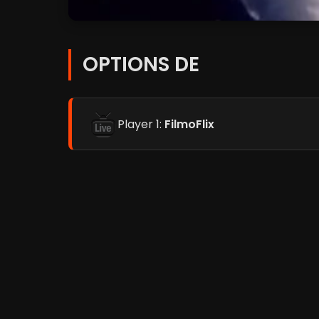
OPTIONS DE
Player 1:
FilmoFlix
Player 2:
Coflix
Player 3:
Streamc.pro