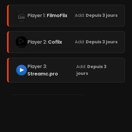
Player 1:
FilmoFlix
Add:
Depuis 3 jours
Player 2:
Coflix
Add:
Depuis 3 jours
Player 3:
Add:
Depuis 3
Streamc.pro
jours
Meilleurs films avec Batman (40)
Meilleurs films adaptés de DC comics (85)
Meilleurs films de super-héros (244)