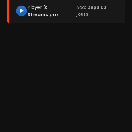
Player 3:
Add:
Depuis 3
Streamc.pro
jours
Films liés
Hammam, le bain
La Promesse d'une