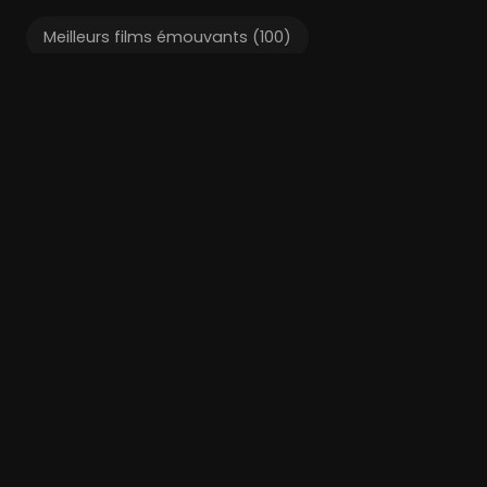
Meilleurs films émouvants (100)
Films liés
Cabaret
Million Dollar Baby