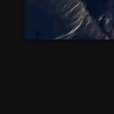
OPTIONS DE
Player 1:
FilmoFlix
Player 2:
Coflix